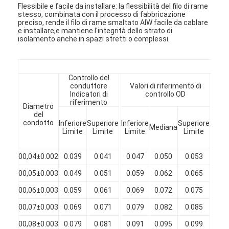
Flessibile e facile da installare: la flessibilità del filo di rame
stesso, combinata con il processo di fabbricazione
preciso, rende il filo di rame smaltato AIW facile da cablare
e installare,e mantiene l'integrità dello strato di
isolamento anche in spazi stretti o complessi.
JIS 
Controllo del
conduttore
Valori di riferimento di
L
Indicatori di
controllo OD
riferimento
Diametro
Mi
del
Aum
condotto
Inferiore
Superiore
Inferiore
Superiore
Mediana
d
Limite
Limite
Limite
Limite
diam
(m
00,04±0.002
0.039
0.041
0.047
0.050
0.053
0.
Casa.
00,05±0.003
0.049
0.051
0.059
0.062
0.065
0.
00,06±0.003
0.059
0.061
0.069
0.072
0.075
0.
Prodotti
00,07±0.003
0.069
0.071
0.079
0.082
0.085
0.
Spettacolo VR
00,08±0.003
0.079
0.081
0.091
0.095
0.099
0.