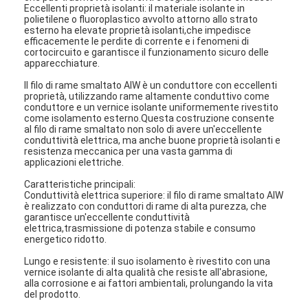
Eccellenti proprietà isolanti: il materiale isolante in
polietilene o fluoroplastico avvolto attorno allo strato
esterno ha elevate proprietà isolanti,che impedisce
efficacemente le perdite di corrente e i fenomeni di
cortocircuito e garantisce il funzionamento sicuro delle
apparecchiature.
Il filo di rame smaltato AIW è un conduttore con eccellenti
proprietà, utilizzando rame altamente conduttivo come
conduttore e un vernice isolante uniformemente rivestito
come isolamento esterno.Questa costruzione consente
al filo di rame smaltato non solo di avere un'eccellente
conduttività elettrica, ma anche buone proprietà isolanti e
resistenza meccanica per una vasta gamma di
applicazioni elettriche.
Caratteristiche principali:
Conduttività elettrica superiore: il filo di rame smaltato AIW
è realizzato con conduttori di rame di alta purezza, che
garantisce un'eccellente conduttività
elettrica,trasmissione di potenza stabile e consumo
energetico ridotto.
Lungo e resistente: il suo isolamento è rivestito con una
vernice isolante di alta qualità che resiste all'abrasione,
alla corrosione e ai fattori ambientali, prolungando la vita
del prodotto.