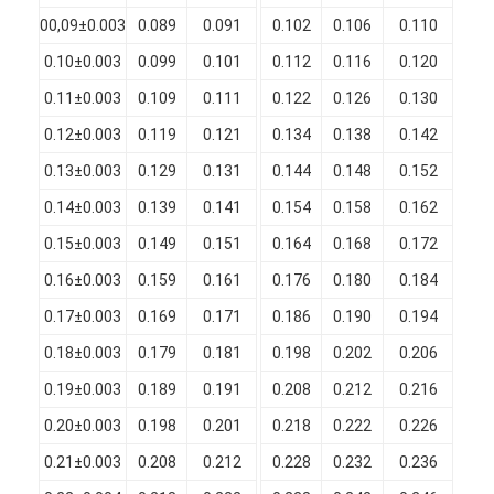
Chi Siamo
00,09±0.003
0.089
0.091
0.102
0.106
0.110
0.
0.10±0.003
0.099
0.101
0.112
0.116
0.120
0.
Visita alla fabbrica
0.11±0.003
0.109
0.111
0.122
0.126
0.130
0.
Controllo di qualità
0.12±0.003
0.119
0.121
0.134
0.138
0.142
0.
Contattaci
0.13±0.003
0.129
0.131
0.144
0.148
0.152
0.
0.14±0.003
0.139
0.141
0.154
0.158
0.162
0.
Notizie
0.15±0.003
0.149
0.151
0.164
0.168
0.172
0.
Casi
0.16±0.003
0.159
0.161
0.176
0.180
0.184
0.
Chiedi un preventivo
0.17±0.003
0.169
0.171
0.186
0.190
0.194
0.
0.18±0.003
0.179
0.181
0.198
0.202
0.206
0.
0.19±0.003
0.189
0.191
0.208
0.212
0.216
0.
filtro di rame rotondo smaltato
0.20±0.003
0.198
0.201
0.218
0.222
0.226
0.
Filati di avvolgimento in rame smaltato
0.21±0.003
0.208
0.212
0.228
0.232
0.236
0.