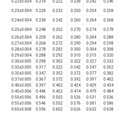
0.22±0.004
0.218
0.222
0.238
0.242
0.246
0.
Filati di rame isolati con smalto
0.23±0.004
0.228
0.232
0.250
0.254
0.258
0.
Cavi magnetici di smalto
0.24±0.004
0.238
0.242
0.260
0.264
0.268
0.
Filtro di rame piatto smaltato
0.25±0.004
0.248
0.252
0.270
0.274
0.278
0.
0.26±0.004
0.258
0.262
0.280
0.284
0.288
0.
Filati ricoperti di seta
0.27±0.004
0.268
0.272
0.290
0.294
0.298
0.
0.28±0.004
0.278
0.282
0.300
0.304
0.308
0.
cavo del litz
0.29±0.004
0.288
0.292
0.310
0.315
0.320
0.
0.30±0.005
0.298
0.302
0.322
0.327
0.332
0.
Cavi magnetici ad alta temperatura
0.32±0.005
0.317
0.322
0.342
0.347
0.352
0.
0.35±0.005
0.347
0.352
0.372
0.377
0.382
0.
0.37±0.005
0.367
0.372
0.392
0.397
0.402
0.
0.40±0.005
0.397
0.402
0.424
0.429
0.434
0.
0.45±0.006
0.446
0.452
0.474
0.479
0.484
0.
0.50±0.006
0.496
0.502
0.526
0.531
0.536
0.
0.55±0.006
0.546
0.552
0.576
0.581
0.586
0.
0.60±0.008
0.596
0.602
0.626
0.632
0.638
0.
0.65±0.008
0.646
0.653
0.677
0.683
0.689
0.
0.70±0.008
0.696
0.703
0.729
0.735
0.741
0.
0.75±0.008
0.746
0.753
0.781
0.787
0.793
0.