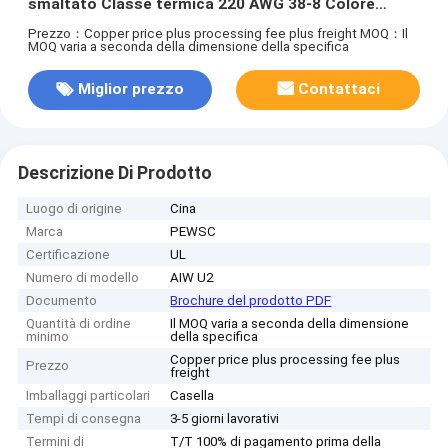
smaltato Classe termica 220 AWG 38-8 Colore
naturale
Prezzo：Copper price plus processing fee plus freight
MOQ：Il
MOQ varia a seconda della dimensione della specifica
Miglior prezzo
Contattaci
Descrizione Di Prodotto
Luogo di origine
Cina
Marca
PEWSC
Certificazione
UL
Numero di modello
AIW U2
Documento
Brochure del prodotto PDF
Quantità di ordine
Il MOQ varia a seconda della dimensione
minimo
della specifica
Copper price plus processing fee plus
Prezzo
freight
Imballaggi particolari
Casella
Tempi di consegna
3-5 giorni lavorativi
Termini di
T/T 100% di pagamento prima della