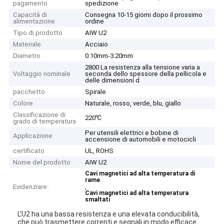
pagamento
spedizione
Capacità di
Consegna 10-15 giorni dopo il prossimo
alimentazione
ordine
Tipo di prodotto
AIW U2
Materiale
Acciaio
Diametro
0.10mm-3.20mm
2800 La resistenza alla tensione varia a
Voltaggio nominale
seconda dello spessore della pellicola e
delle dimensioni d
pacchetto
Spirale
Colore
Naturale, rosso, verde, blu, giallo
Classificazione di
220℃
grado di temperatura
Per utensili elettrici e bobine di
Applicazione
accensione di automobili e motocicli
certificato
UL, ROHS
Nome del prodotto
AIW U2
Cavi magnetici ad alta temperatura di
rame
Evidenziare:
,
Cavi magnetici ad alta temperatura
smaltati
L'U2 ha una bassa resistenza e una elevata conducibilità,
che può trasmettere correnti e segnali in modo efficace.