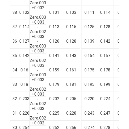
Zero.003
Filati di rame isolati con smalto
+0.002
38
0.102
0.101
0.103
0.111
0.114
0.117
-
Cavi magnetici di smalto
Zero.003
+0.003
37
0.114
0.113
0.115
0.125
0.128
0.131
-
Filtro di rame piatto smaltato
Zero.002
+0.003
36
0.127
0.126
0.128
0.139
0.142
0.145
Filati ricoperti di seta
-
Zero.003
+0.003
cavo del litz
35
0.142
0.141
0.143
0.154
0.157
0.160
-
Zero.002
+0.003
Cavi magnetici ad alta temperatura
34
0.16
0.159
0.161
0.175
0.178
0.181
-
Zero.003
+0.003
33
0.18
0.179
0.181
0.195
0.199
0.203
-
Zero.002
+0.003
32
0.203
0.202
0.205
0.220
0.224
0.228
-
Zero.002
+0.003
31
0.226
0.225
0.228
0.243
0.247
0.251
-
Zero.002
+0.002
30
0.254
0.252
0.256
0.274
0.278
0.282
-