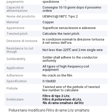
pagamento
spedizione
Capacità di
Consegna 10-15 giorni dopo il prossimo
alimentazione
ordine
Nome del prodotto
UEWH/U@180°C Tipo 2
Material
Copper
Apparizione
Superficie senza lesioni e adesione
Twisted pitch
Calculate the twist pitch.
In condizioni normali la direzione tortuosa
Direzione di torsione
è nel senso dell'ora.
Resistance to cut
Not less than 225℃ and 2 min single wire
though
Solder shall adhere to the conductor
Solderability
uniformly
All types of high-frequency coil
Application
equipment
Adherence
No crack on the film
Specification
0.10x820
Twisted wire of the pinhole of twisted
Pinhole
line number to calculate
,
Filtro di tipo 2 Litz
Evidenziare:
,
Filtro di poliuretano di Litz
filo di rame smaltato del litz
Poliuretano modificato Filtro di rame Litz smaltato