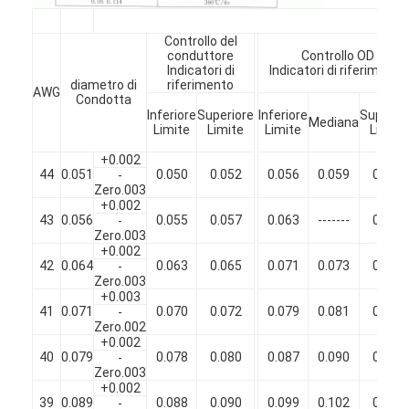
Chi Siamo
Controllo del
conduttore
Controllo OD
Visita alla fabbrica
Indicatori di
Indicatori di riferimento
diametro di
riferimento
AWG
Controllo di qualità
Condotta
Inferiore
Superiore
Inferiore
Superio
Mediana
Limite
Limite
Limite
Limite
Contattaci
+0.002
44
0.051
0.050
0.052
0.056
0.059
0.060
-
Notizie
Zero.003
+0.002
Casi
43
0.056
0.055
0.057
0.063
-------
0.066
-
Zero.003
+0.002
Chiedi un preventivo
42
0.064
0.063
0.065
0.071
0.073
0.075
-
Zero.003
+0.003
41
0.071
0.070
0.072
0.079
0.081
0.083
-
Zero.002
filtro di rame rotondo smaltato
+0.002
40
0.079
0.078
0.080
0.087
0.090
0.093
-
Zero.003
Filati di avvolgimento in rame smaltato
+0.002
39
0.089
0.088
0.090
0.099
0.102
0.105
-