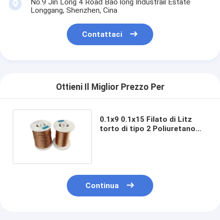
No.9 Jin Long 4 Road Bao long Industrail Estate
Chi Siamo
Longgang, Shenzhen, Cina
Visita alla fabbrica
Contattaci
Controllo di qualità
Contattaci
Ottieni Il Miglior Prezzo Per
Notizie
Casi
0.1x9 0.1x15 Filato di Litz
torto di tipo 2 Poliuretano
Filato di rame smalto
Chiedi un preventivo
filtro di rame rotondo smaltato
Continua
Filati di avvolgimento in rame smaltato