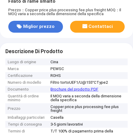
Filato di rame smalto
Prezzo：Copper price plus processing fee plus freight
MOQ：Il
MOQ varia a seconda della dimensione della specifica
Miglior prezzo
Contattaci
Descrizione Di Prodotto
Luogo di origine
Cina
Marca
PEWSC
Certificazione
ROHS
Numero di modello
Filtro tortoUEF1/U@155°CType2
Documento
Brochure del prodotto PDF
Quantità di ordine
Il MOQ varia a seconda della dimensione
minimo
della specifica
Copper price plus processing fee plus
Prezzo
freight
Imballaggi particolari
Casella
Tempi di consegna
3-5 giorni lavorativi
Termini di
T/T 100% di pagamento prima della