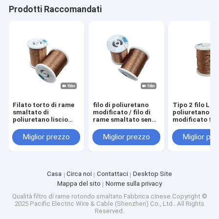
Filati di rame isolati con smalto
Prodotti Raccomandati
Cavi magnetici di smalto
Filtro di rame piatto smaltato
Filati ricoperti di seta
cavo del litz
Filato torto di rame
filo di poliuretano
Tipo 2 filo Litz
smaltato di
modificato / filo di
poliuretano
Cavi magnetici ad alta temperatura
poliuretano liscio
rame smaltato senza
modificato filo
UEW/U 130°C Tipo 2
lesioni e adesione
rame Litz sma
Miglior prezzo
Miglior prezzo
Miglior pr
Casa
Circa noi
Contattaci
Desktop Site
Mappa del sito
Norme sulla privacy
Qualità
filtro di rame rotondo smaltato
Fabbrica cinese.Copyright ©
2025 Pacific Electric Wire & Cable (Shenzhen) Co., Ltd.. All Rights
Reserved.