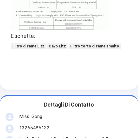
Etichette:
Filtro di rame Litz
Cavo Litz
Filtro torto di rame smalto
Casa.
Dettagli Di Contatto
Miss. Gong
Prodotti
13265485132
Spettacolo VR