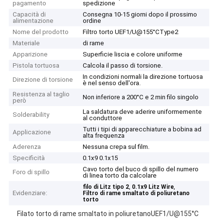
pagamento
spedizione
Capacità di
Consegna 10-15 giorni dopo il prossimo
alimentazione
ordine
Nome del prodotto
Filtro torto UEF1/U@155°CType2
Materiale
di rame
Apparizione
Superficie liscia e colore uniforme
Pistola tortuosa
Calcola il passo di torsione.
In condizioni normali la direzione tortuosa
Direzione di torsione
è nel senso dell'ora.
Resistenza al taglio
Non inferiore a 200°C e 2 min filo singolo
però
La saldatura deve aderire uniformemente
Solderability
al conduttore
Tutti i tipi di apparecchiature a bobina ad
Applicazione
alta frequenza
Aderenza
Nessuna crepa sul film.
Specificità
0.1x9 0.1x15
Cavo torto del buco di spillo del numero
Foro di spillo
di linea torto da calcolare
,
,
filo di Litz tipo 2
0.1x9 Litz Wire
Evidenziare:
Filtro di rame smaltato di poliuretano
torto
Filato torto di rame smaltato in poliuretanoUEF1/U@155°C