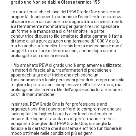
grado uno Non saldabile Classe termica 155
Le caratteristiche chiave del PEW Grade One sono le sue
proprietà di isolamento superiori e l'eccellente resistenza
al calore e alla corrosione.in cui ogni strato di rivestimento
è attentamente monitorato per garantire uno spessore
uniforme e la mancanza di difettiInoltre, la parte
conduttrice di questo filo smaltato di alta gamma è fatta
di rame di alta purezza,con una tensione di 1000 V o più,
ma ha anche un'eccellente resistenza meccanica e non è
soggetta a rotture o deformazioni, anche dopo un uso
prolungato con carichi elevati.
Il filo smaltato PEW di grado uno è ampiamente utilizzato
in motori di fascia alta, trasformatori di precisione e
apparecchiature elettriche che richiedono un
funzionamento stabile per lunghi periodi di tempo.non solo
migliora le prestazioni complessive dell'attrezzatura, ma
prolunga anche la vita utile dell'apparecchiatura e riduce i
costi di manutenzione.
In sintesi, PEW Grade One is for professionals and
organizations that cannot afford to compromise and are
looking for the highest quality electrical materials to
ensure the highest standards of performance in their
equipmentScegliendo il PEW Grade One, si sceglie la
fiducia e la certezza che il sistema elettrico funzionerà in
modo ottimale nelle condizioni più esigenti.