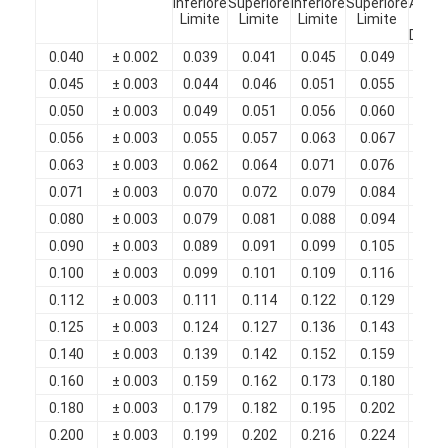
Inferiore
Superiore
Inferiore
Superiore
Aume
Chi Siamo
Limite
Limite
Limite
Limite
in
Diame
0.040
± 0.002
0.039
0.041
0.045
0.049
0.0
Visita alla fabbrica
0.045
± 0.003
0.044
0.046
0.051
0.055
0.0
Controllo di qualità
0.050
± 0.003
0.049
0.051
0.056
0.060
0.0
0.056
± 0.003
0.055
0.057
0.063
0.067
0.0
Contattaci
0.063
± 0.003
0.062
0.064
0.071
0.076
0.0
0.071
± 0.003
0.070
0.072
0.079
0.084
0.0
Notizie
0.080
± 0.003
0.079
0.081
0.088
0.094
0.0
Casi
0.090
± 0.003
0.089
0.091
0.099
0.105
0.0
0.100
± 0.003
0.099
0.101
0.109
0.116
0.0
Chiedi un preventivo
0.112
± 0.003
0.111
0.114
0.122
0.129
0.0
0.125
± 0.003
0.124
0.127
0.136
0.143
0.0
0.140
± 0.003
0.139
0.142
0.152
0.159
0.0
filtro di rame rotondo smaltato
0.160
± 0.003
0.159
0.162
0.173
0.180
0.0
0.180
± 0.003
0.179
0.182
0.195
0.202
0.0
Filati di avvolgimento in rame smaltato
0.200
± 0.003
0.199
0.202
0.216
0.224
0.0