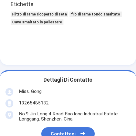
Etichette:
1.600
± 0.016
1.596
1.606
1.645
1.660
0.0
Filtro di rame ricoperto di seta
filo di rame tondo smaltato
Cavo smaltato in poliestere
Dettagli Di Contatto
Miss. Gong
13265485132
No.9 Jin Long 4 Road Bao long Industrail Estate
Longgang, Shenzhen, Cina
Contattaci