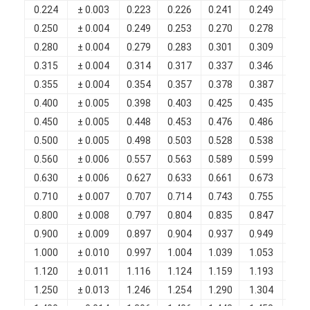
Filati di rame isolati con smalto
0.224
± 0.003
0.223
0.226
0.241
0.249
0.0
0.250
± 0.004
0.249
0.253
0.270
0.278
0.0
Cavi magnetici di smalto
0.280
± 0.004
0.279
0.283
0.301
0.309
0.0
0.315
± 0.004
0.314
0.317
0.337
0.346
0.0
Filtro di rame piatto smaltato
0.355
± 0.004
0.354
0.357
0.378
0.387
0.0
Filati ricoperti di seta
0.400
± 0.005
0.398
0.403
0.425
0.435
0.0
0.450
± 0.005
0.448
0.453
0.476
0.486
0.0
cavo del litz
0.500
± 0.005
0.498
0.503
0.528
0.538
0.0
0.560
± 0.006
0.557
0.563
0.589
0.599
0.0
Cavi magnetici ad alta temperatura
0.630
± 0.006
0.627
0.633
0.661
0.673
0.0
0.710
± 0.007
0.707
0.714
0.743
0.755
0.0
0.800
± 0.008
0.797
0.804
0.835
0.847
0.0
0.900
± 0.009
0.897
0.904
0.937
0.949
0.0
1.000
± 0.010
0.997
1.004
1.039
1.053
0.0
1.120
± 0.011
1.116
1.124
1.159
1.193
0.0
1.250
± 0.013
1.246
1.254
1.290
1.304
0.0
1.400
± 0.014
1.396
1.406
1.443
1.458
0.0