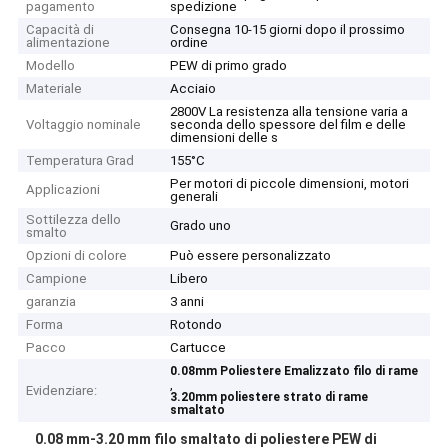
pagamento
spedizione
Capacità di
Consegna 10-15 giorni dopo il prossimo
alimentazione
ordine
Modello
PEW di primo grado
Materiale
Acciaio
2800V La resistenza alla tensione varia a
Voltaggio nominale
seconda dello spessore del film e delle
dimensioni delle s
Temperatura Grad
155°C
Per motori di piccole dimensioni, motori
Applicazioni
generali
Sottilezza dello
Grado uno
smalto
Opzioni di colore
Può essere personalizzato
Campione
Libero
garanzia
3 anni
Forma
Rotondo
Pacco
Cartucce
0.08mm Poliestere Emalizzato filo di rame
,
Evidenziare:
3.20mm poliestere strato di rame
smaltato
0.08 mm-3.20 mm filo smaltato di poliestere PEW di