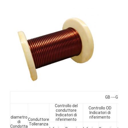
Casa.
GB ---Grado
Controllo del
Prodotti
Controllo OD
conduttore
Li
Indicatori di
Indicatori di
s
diametro
riferimento
Conduttore
riferimento
Spettacolo VR
di
Tolleranza
Min
Condotta