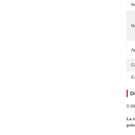
N
N
Ap
C
Ev
D
0.08
La c
pri