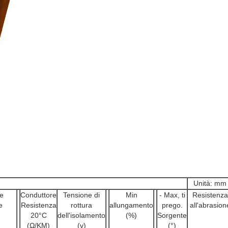
Unità: mm
le
Conduttore
Tensione di
Min
- Max, ti
Resistenza
e
Resistenza
rottura
allungamento
prego.
all'abrasion
20°C
dell'isolamento
(%)
Sorgente
(Ω/KM)
(v)
(°)