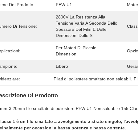
ome Del Prodotto:
PEW U1
Mater
2800V La Resistenza Alla 
Tensione Varia A Seconda Dello 
umero Di Tensione:
Class
Spessore Del Film E Delle 
Dimensioni Delle S
Per Motori Di Piccole 
plicazioni:
Opzio
Dimensioni
ampione:
Libero
Gerar
idenziare:
Filati di poliestere smaltato non saldabili
, 
Fi
escrizione Di Prodotto
mm-3.20mm filo smaltato di poliestere PEW U1 Non saldabile 155 Cla
lasse 1 è un filo smaltato a avvolgimento a strato singolo, l'avvo
ncipalmente per occasioni a bassa potenza e bassa corrente.