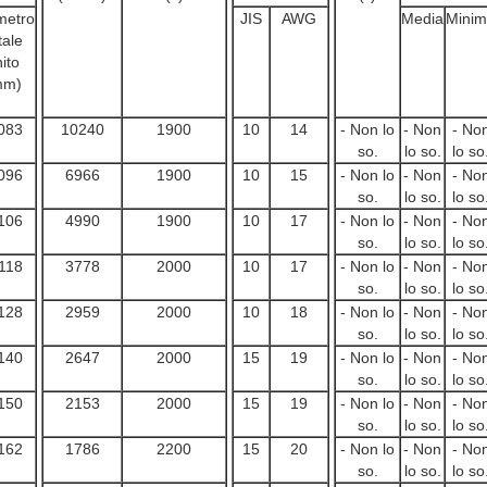
metro
JIS
AWG
Media
Mini
tale
nito
mm)
083
10240
1900
10
14
- Non lo
- Non
- No
so.
lo so.
lo so
096
6966
1900
10
15
- Non lo
- Non
- No
so.
lo so.
lo so
106
4990
1900
10
17
- Non lo
- Non
- No
so.
lo so.
lo so
118
3778
2000
10
17
- Non lo
- Non
- No
so.
lo so.
lo so
128
2959
2000
10
18
- Non lo
- Non
- No
so.
lo so.
lo so
140
2647
2000
15
19
- Non lo
- Non
- No
so.
lo so.
lo so
150
2153
2000
15
19
- Non lo
- Non
- No
so.
lo so.
lo so
162
1786
2200
15
20
- Non lo
- Non
- No
so.
lo so.
lo so