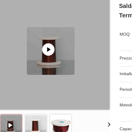
Sald
Term
MOQ:
Prezzo
Imball
Period
Metod
Capaci