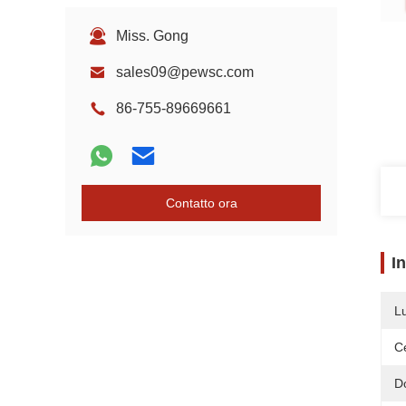
Miss. Gong
sales09@pewsc.com
86-755-89669661
Contatto ora
I
L
Ce
D