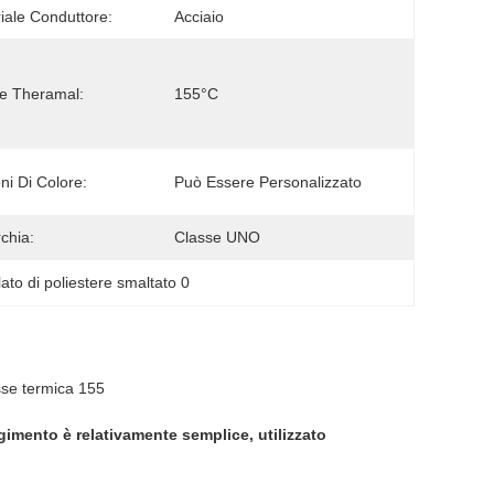
iale Conduttore:
Acciaio
e Theramal:
155°C
ni Di Colore:
Può Essere Personalizzato
chia:
Classe UNO
lato di poliestere smaltato 0
sse termica 155
lgimento è relativamente semplice, utilizzato