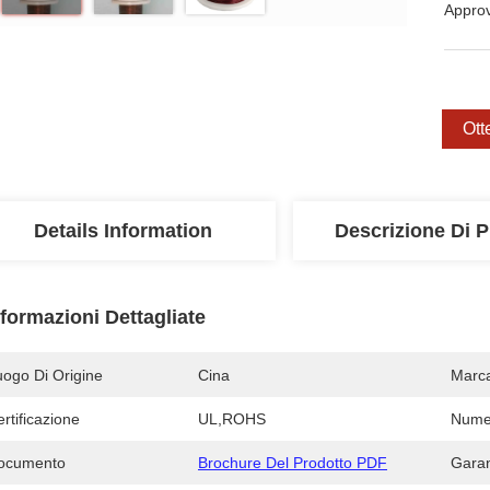
Appro
Ott
Details Information
Descrizione Di P
nformazioni Dettagliate
uogo Di Origine
Cina
Marc
rtificazione
UL,ROHS
Numer
ocumento
Brochure Del Prodotto PDF
Garan