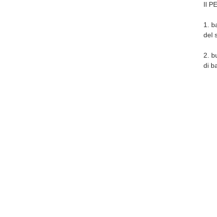
Il P
1. b
del 
2. b
di b