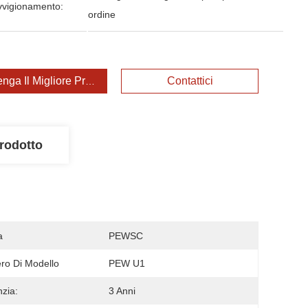
vvigionamento:
ordine
enga Il Migliore Prezzo
Contattici
rodotto
a
PEWSC
o Di Modello
PEW U1
zia:
3 Anni