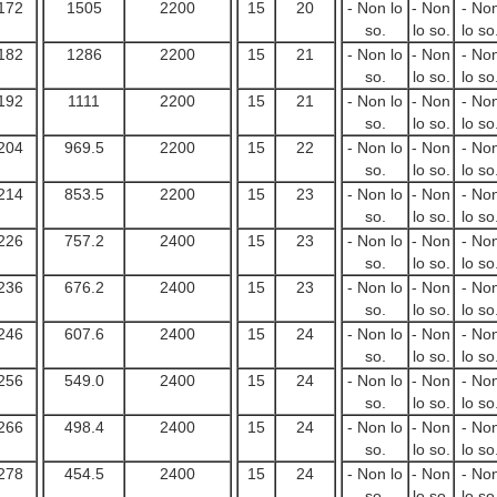
172
1505
2200
15
20
- Non lo
- Non
- No
so.
lo so.
lo so
182
1286
2200
15
21
- Non lo
- Non
- No
so.
lo so.
lo so
192
1111
2200
15
21
- Non lo
- Non
- No
so.
lo so.
lo so
204
969.5
2200
15
22
- Non lo
- Non
- No
so.
lo so.
lo so
214
853.5
2200
15
23
- Non lo
- Non
- No
so.
lo so.
lo so
226
757.2
2400
15
23
- Non lo
- Non
- No
so.
lo so.
lo so
236
676.2
2400
15
23
- Non lo
- Non
- No
so.
lo so.
lo so
246
607.6
2400
15
24
- Non lo
- Non
- No
so.
lo so.
lo so
256
549.0
2400
15
24
- Non lo
- Non
- No
so.
lo so.
lo so
266
498.4
2400
15
24
- Non lo
- Non
- No
so.
lo so.
lo so
278
454.5
2400
15
24
- Non lo
- Non
- No
so.
lo so.
lo so