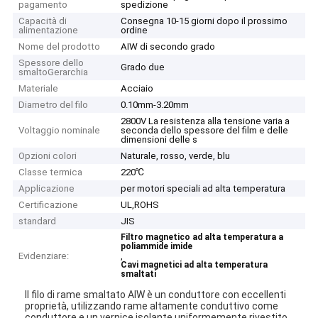
pagamento
spedizione
Capacità di
Consegna 10-15 giorni dopo il prossimo
alimentazione
ordine
Nome del prodotto
AIW di secondo grado
Spessore dello
Grado due
smaltoGerarchia
Materiale
Acciaio
Diametro del filo
0.10mm-3.20mm
2800V La resistenza alla tensione varia a
Voltaggio nominale
seconda dello spessore del film e delle
dimensioni delle s
Opzioni colori
Naturale, rosso, verde, blu
Classe termica
220℃
Applicazione
per motori speciali ad alta temperatura
Certificazione
UL,ROHS
standard
JIS
Filtro magnetico ad alta temperatura a
poliammide imide
Evidenziare:
,
Cavi magnetici ad alta temperatura
smaltati
Il filo di rame smaltato AIW è un conduttore con eccellenti
proprietà, utilizzando rame altamente conduttivo come
conduttore e un vernice isolante uniformemente rivestito