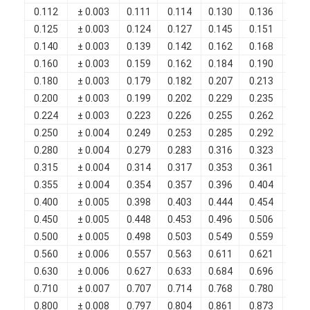
0.112
± 0.003
0.111
0.114
0.130
0.136
0.0
Chi Siamo
0.125
± 0.003
0.124
0.127
0.145
0.151
0.0
Visita alla fabbrica
0.140
± 0.003
0.139
0.142
0.162
0.168
0.0
0.160
± 0.003
0.159
0.162
0.184
0.190
0.0
Controllo di qualità
0.180
± 0.003
0.179
0.182
0.207
0.213
0.0
0.200
± 0.003
0.199
0.202
0.229
0.235
0.0
Contattaci
0.224
± 0.003
0.223
0.226
0.255
0.262
0.0
0.250
± 0.004
0.249
0.253
0.285
0.292
0.0
Notizie
0.280
± 0.004
0.279
0.283
0.316
0.323
0.0
Casi
0.315
± 0.004
0.314
0.317
0.353
0.361
0.0
0.355
± 0.004
0.354
0.357
0.396
0.404
0.0
Chiedi un preventivo
0.400
± 0.005
0.398
0.403
0.444
0.454
0.0
0.450
± 0.005
0.448
0.453
0.496
0.506
0.0
0.500
± 0.005
0.498
0.503
0.549
0.559
0.0
0.560
± 0.006
0.557
0.563
0.611
0.621
0.0
filtro di rame rotondo smaltato
0.630
± 0.006
0.627
0.633
0.684
0.696
0.0
Filati di avvolgimento in rame smaltato
0.710
± 0.007
0.707
0.714
0.768
0.780
0.0
0.800
± 0.008
0.797
0.804
0.861
0.873
0.0