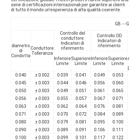
serie di certificazioni internazionali per garantire ai clienti
di tutto il mondo un'esperienza di alta qualità coerente.
GB ---Grado
Controllo del
Controllo OD
conduttore
Li
Indicatori di
Indicatori di
s
diametro
riferimento
Conduttore
riferimento
di
Tolleranza
Min
Condotta
Inferiore
Superiore
Inferiore
Superiore
Aume
Limite
Limite
Limite
Limite
in
Diame
0.040
± 0.002
0.039
0.041
0.049
0.053
0.0
0.045
± 0.003
0.044
0.046
0.056
0.060
0.0
0.050
± 0.003
0.049
0.051
0.061
0.065
0.0
0.056
± 0.003
0.055
0.057
0.067
0.071
0.0
Casa.
0.063
± 0.003
0.062
0.064
0.076
0.081
0.0
0.071
± 0.003
0.070
0.072
0.084
0.089
0.0
Prodotti
0.080
± 0.003
0.079
0.081
0.095
0.100
0.0
0.090
± 0.003
0.089
0.091
0.106
0.111
0.0
Spettacolo VR
0.100
± 0.003
0.099
0.101
0.117
0.122
0.0