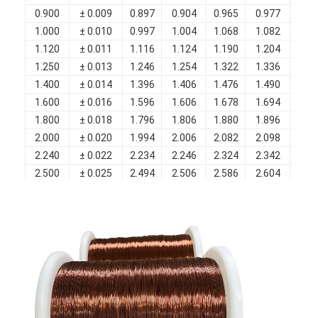
Filati di rame isolati con smalto
0.900
± 0.009
0.897
0.904
0.965
0.977
0.0
1.000
± 0.010
0.997
1.004
1.068
1.082
0.0
Cavi magnetici di smalto
1.120
± 0.011
1.116
1.124
1.190
1.204
0.0
1.250
± 0.013
1.246
1.254
1.322
1.336
0.0
Filtro di rame piatto smaltato
1.400
± 0.014
1.396
1.406
1.476
1.490
0.0
1.600
± 0.016
1.596
1.606
1.678
1.694
0.0
Filati ricoperti di seta
1.800
± 0.018
1.796
1.806
1.880
1.896
0.0
cavo del litz
2.000
± 0.020
1.994
2.006
2.082
2.098
0.0
2.240
± 0.022
2.234
2.246
2.324
2.342
0.0
Cavi magnetici ad alta temperatura
2.500
± 0.025
2.494
2.506
2.586
2.604
0.0
2.800
± 0.028
2.794
2.808
2.890
2.908
0.0
3.150
± 0.032
3.144
3.158
3.243
3.263
0.0