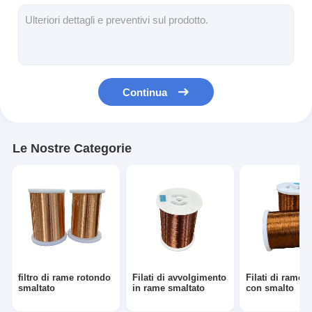
Filati di rame isolati con smalto
Cavi magnetici di smalto
Filtro di rame piatto smaltato
Continua
Filati ricoperti di seta
cavo del litz
Le Nostre Categorie
Cavi magnetici ad alta temperatura
filtro di rame rotondo
Filati di avvolgimento
Filati di rame i
smaltato
in rame smaltato
con smalto