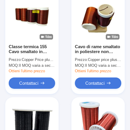
Classe termica 155
Cavo di rame smaltato
Cavo smaltato in
in poliestere non
poliestere PEW di
saldabile da 0,08 mm a
Prezzo:
Copper Price plus Processing Fee plus Freight
Prezzo:
Copper price plus processing fee plus freight
grado due non
3,20 mm per piccoli
MOQ:
Il MOQ varia a seconda della dimensione della specifica
MOQ:
Il MOQ varia a seconda della dimensione della specifica
saldabile approvato
motori
ROHS
Ottieni l'ultimo prezzo
Ottieni l'ultimo prezzo
Contattaci
Contattaci
Casa.
Prodotti
Spettacolo VR