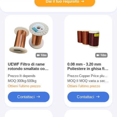
Dai il tuo requisito
UEWF Filtro di rame
0.08 mm - 3.20 mm
rotondo smaltato con
Poliestere in ghisa filo
colori diversi per
di rame non saldabile
Prezzo:
It depends
Prezzo:
Copper Price plus Processing Fee plus Freight
apparecchiature
Classe termica 155
MOQ:
300kg-500kg
MOQ:
Il MOQ varia a seconda della dimensione della specifica
elettriche ed
elettroniche
Ottieni l'ultimo prezzo
Ottieni l'ultimo prezzo
Contattaci
Contattaci