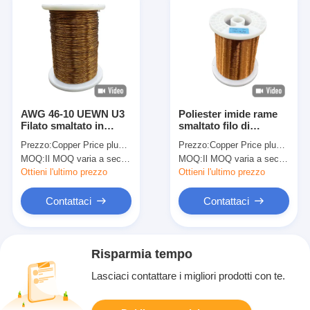
AWG 46-10 UEWN U3
Poliester imide rame
Filato smaltato in
smaltato filo di
poliammide per motori
avvolgimento standard
Prezzo:
Copper Price plus Processing Fee plus Freight
Prezzo:
Copper Price plus Processing Fee plus Freight
generali di classe
JIS per motore ad alta
MOQ:
Il MOQ varia a seconda della dimensione della specifica
MOQ:
Il MOQ varia a seconda della dimensione della specifica
termica 130
temperatura
Ottieni l'ultimo prezzo
Ottieni l'ultimo prezzo
Contattaci
Contattaci
Risparmia tempo
Lasciaci contattare i migliori prodotti con te.