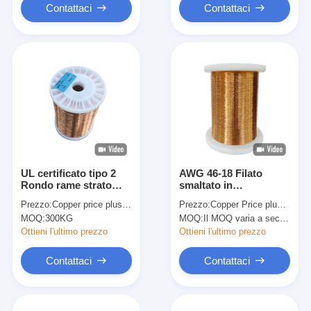
Contattaci
Contattaci
UL certificato tipo 2
AWG 46-18 Filato
Rondo rame strato
smaltato in
smaltato rivestito
poliuretano ad alta
Prezzo:
Copper price plus processing fee plus freight
Prezzo:
Copper Price plus Processing Fee plus Freight
conduttore isolato
temperatura UEWH
MOQ:
300KG
MOQ:
Il MOQ varia a seconda della dimensione della specifica
rame magnete filo
pesante per
0,04-1,0 mm
applicazioni di alta
Ottieni l'ultimo prezzo
Ottieni l'ultimo prezzo
soldabilità
Contattaci
Contattaci