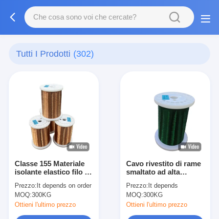
Tutti I Prodotti
(302)
Classe 155 Materiale
Cavo rivestito di rame
isolante elastico filo di
smaltato ad alta
avvolgimento di rame
tensione di rottura per
Prezzo:
It depends on order
Prezzo:
It depends
smaltato per
trasmissione stabile
MOQ:
300KG
MOQ:
300KG
trasformatori di lunga
del segnale
durata
Ottieni l'ultimo prezzo
Ottieni l'ultimo prezzo