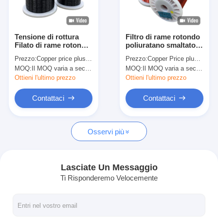
Chi Siamo
Visita alla fabbrica
Tensione di rottura
Filtro di rame rotondo
Filato di rame rotondo
poliuratano smaltato
Controllo di qualità
smaltato 0,01 mm-0,5
resistente al calore di
Prezzo:
Copper price plus processing fee plus freight
Prezzo:
Copper Price plus Processing Fee plus Freight
mm Per avvolgimento
0,04 mm-1,00 mm
MOQ:
Il MOQ varia a seconda della dimensione della specifica
MOQ:
Il MOQ varia a seconda della dimensione della specifica
Classe 155 UEWF U1
Contattaci
Ottieni l'ultimo prezzo
Ottieni l'ultimo prezzo
Notizie
Contattaci
Contattaci
Casi
Osservi più
Chiedi un preventivo
Lasciate Un Messaggio
Ti Risponderemo Velocemente
filtro di rame rotondo smaltato
Filati di avvolgimento in rame smaltato