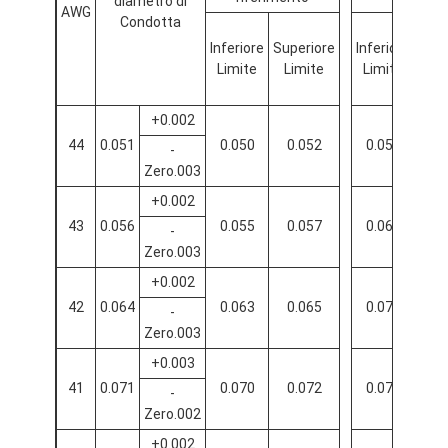
diametro di
AWG
Condotta
Inferiore
Superiore
Inferiore
Med
Limite
Limite
Limite
+0.002
44
0.051
0.050
0.052
0.056
0.
-
Zero.003
+0.002
43
0.056
0.055
0.057
0.063
---
-
Zero.003
+0.002
42
0.064
0.063
0.065
0.071
0.
-
Zero.003
+0.003
41
0.071
0.070
0.072
0.079
0.
-
Zero.002
+0.002