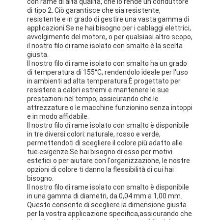
con rame di alta qualità, che lo rende un conduttore
di tipo 2. Ciò garantisce che sia resistente,
resistente e in grado di gestire una vasta gamma di
applicazioni.Se ne hai bisogno per i cablaggi elettrici,
avvolgimento del motore, o per qualsiasi altro scopo,
il nostro filo di rame isolato con smalto è la scelta
giusta.
Il nostro filo di rame isolato con smalto ha un grado
di temperatura di 155°C, rendendolo ideale per l'uso
in ambienti ad alta temperatura.È progettato per
resistere a calori estremi e mantenere le sue
prestazioni nel tempo, assicurando che le
attrezzature o le macchine funzionino senza intoppi
e in modo affidabile.
Il nostro filo di rame isolato con smalto è disponibile
in tre diversi colori: naturale, rosso e verde,
permettendoti di scegliere il colore più adatto alle
tue esigenze.Se hai bisogno di esso per motivi
estetici o per aiutare con l'organizzazione, le nostre
opzioni di colore ti danno la flessibilità di cui hai
bisogno.
Il nostro filo di rame isolato con smalto è disponibile
in una gamma di diametri, da 0,04 mm a 1,00 mm.
Questo consente di scegliere la dimensione giusta
per la vostra applicazione specifica,assicurando che