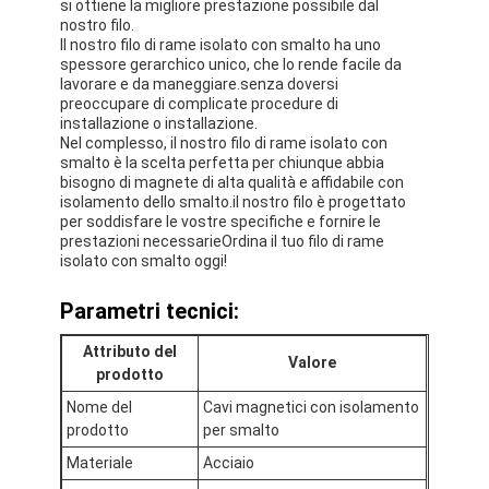
si ottiene la migliore prestazione possibile dal
nostro filo.
Il nostro filo di rame isolato con smalto ha uno
spessore gerarchico unico, che lo rende facile da
lavorare e da maneggiare.senza doversi
preoccupare di complicate procedure di
installazione o installazione.
Nel complesso, il nostro filo di rame isolato con
smalto è la scelta perfetta per chiunque abbia
bisogno di magnete di alta qualità e affidabile con
isolamento dello smalto.il nostro filo è progettato
per soddisfare le vostre specifiche e fornire le
prestazioni necessarieOrdina il tuo filo di rame
isolato con smalto oggi!
Parametri tecnici:
Attributo del
Valore
Casa.
prodotto
Nome del
Cavi magnetici con isolamento
Prodotti
prodotto
per smalto
Spettacolo VR
Materiale
Acciaio