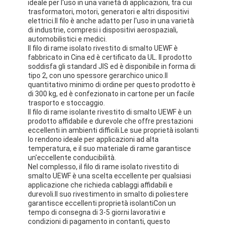
ideale per l'uso in una varietà di applicazioni, tra cui
Filati di rame isolati con smalto
trasformatori, motori, generatori e altri dispositivi
elettrici.Il filo è anche adatto per l'uso in una varietà
Cavi magnetici di smalto
di industrie, compresi i dispositivi aerospaziali,
automobilistici e medici.
Il filo di rame isolato rivestito di smalto UEWF è
Filtro di rame piatto smaltato
fabbricato in Cina ed è certificato da UL. Il prodotto
soddisfa gli standard JIS ed è disponibile in forma di
Filati ricoperti di seta
tipo 2, con uno spessore gerarchico unico.Il
quantitativo minimo di ordine per questo prodotto è
di 300 kg, ed è confezionato in cartone per un facile
cavo del litz
trasporto e stoccaggio.
Il filo di rame isolante rivestito di smalto UEWF è un
Cavi magnetici ad alta temperatura
prodotto affidabile e durevole che offre prestazioni
eccellenti in ambienti difficili.Le sue proprietà isolanti
lo rendono ideale per applicazioni ad alta
temperatura, e il suo materiale di rame garantisce
un'eccellente conducibilità.
Nel complesso, il filo di rame isolato rivestito di
smalto UEWF è una scelta eccellente per qualsiasi
applicazione che richieda cablaggi affidabili e
durevoli.Il suo rivestimento in smalto di poliestere
garantisce eccellenti proprietà isolantiCon un
tempo di consegna di 3-5 giorni lavorativi e
condizioni di pagamento in contanti, questo