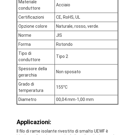
Materiale
Acciaio
Chi Siamo
conduttore
Certificazioni
CE, RoHS, UL
Visita alla fabbrica
Opzione colore
Naturale, rosso, verde.
Controllo di qualità
Norme
JIS
Forma
Rotondo
Contattaci
Tipo di
Tipo 2
Notizie
conduttore
Spessore della
Non sposato
Casi
gerarchia
Grado di
Chiedi un preventivo
155°C
temperatura
Diametro
00,04 mm-1,00 mm
filtro di rame rotondo smaltato
Applicazioni:
Filati di avvolgimento in rame smaltato
Il filo di rame isolante rivestito di smalto UEWF è