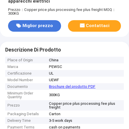
apparecchi elettrici
Prezzo：Copper price plus processing fee plus freight
MOQ：
300KG
Miglior prezzo
Contattaci
Descrizione Di Prodotto
Place of Origin
China
Marca
PEWSC
Certificazione
UL
Model Number
UEWF
Documento
Brochure del prodotto PDF
Minimum Order
300KG
Quantity
Copper price plus processing fee plus
Prezzo
freight
Packaging Details
Carton
Delivery Time
3-5 work days
Payment Terms
cash on payments