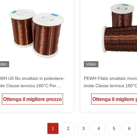
ideo
Video
WH U0 filo smaltato in poliestere-
PEWH Filato smaltato mono
ide Classe termica 180°C Per
imide Classe termica 180°
tore ad alta temperatura
motore ad alta temperatura
Ottenga il migliore prezzo
Ottenga il migliore
1
2
3
4
5
6