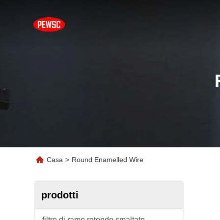
Casa
>
Round Enamelled Wire
prodotti
filtro di rame rotondo smaltato