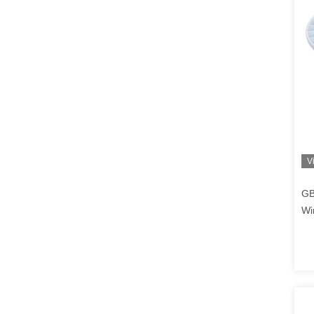
V
GB
Wi
con