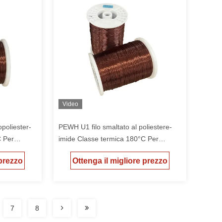
Video
poliester-
PEWH U1 filo smaltato al poliestere-
C Per
imide Classe termica 180°C Per
motore ad alta temperatura
 prezzo
Ottenga il migliore prezzo
7
8