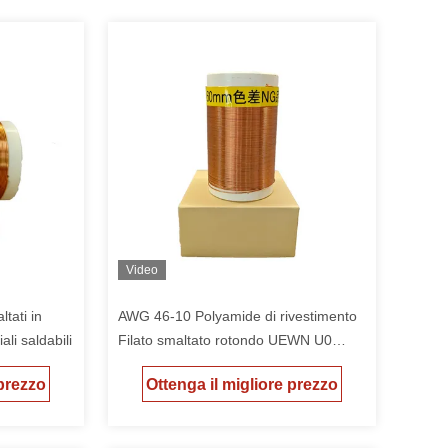
Video
tati in
AWG 46-10 Polyamide di rivestimento
li saldabili
Filato smaltato rotondo UEWN U0
Classe termica 130
 prezzo
Ottenga il migliore prezzo