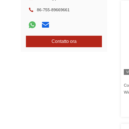
86-755-89669661
Contatto ora
V
Co
Wi
si