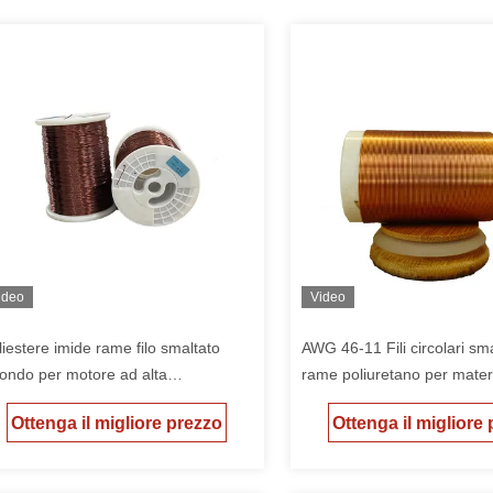
ideo
Video
liestere imide rame filo smaltato
AWG 46-11 Fili circolari smal
tondo per motore ad alta
rame poliuretano per materia
mperatura
Ottenga il migliore prezzo
Ottenga il migliore