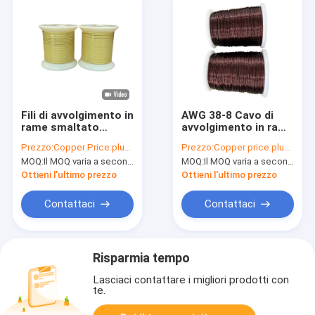
Fili di avvolgimento in
AWG 38-8 Cavo di
rame smaltato
avvolgimento in rame
rettangolari ad alta
elettromagnetico
Prezzo:
Copper Price plus Processing Fee plus Freight
Prezzo:
Copper price plus processing fee plus freight
PDIV 240℃ HEVW-
smaltato Classe
MOQ:
Il MOQ varia a seconda della dimensione della specifica
MOQ:
Il MOQ varia a seconda della dimensione della specifica
240P per buona
termica 180°C
resistenza al calore
Ottieni l'ultimo prezzo
Ottieni l'ultimo prezzo
e buone prestazioni
PDIV
Contattaci
Contattaci
Risparmia tempo
Lasciaci contattare i migliori prodotti con
te.