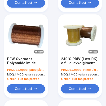
Contattaci
Contattaci
PEW Overcoat
240°C PDIV (Low-DK)
Polyamide Imide
e fili di avvolgimento
Winding Wire
in rame rettagliali
Prezzo:
Copper price plus processing fee plus freight
Prezzo:
Copper Price plus Processing Fee plus Freight
smaltato 0,10 mm -
smaltati resistenti
MOQ:
Il MOQ varia a seconda della dimensione della specifica
MOQ:
Il MOQ varia a seconda della dimensione della specifica
3,20 mm per motore
alla corona HEVW-
generale
240CL
Ottieni l'ultimo prezzo
Ottieni l'ultimo prezzo
Contattaci
Contattaci