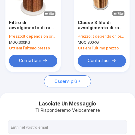
Chi Siamo
Visita alla fabbrica
Filtro di
Classe 3 filo di
avvolgimento di rame
avvolgimento di rame
Controllo di qualità
smaltato smaltato di
isolato di spessore
Prezzo:
It depends on order
Prezzo:
It depends on order
0,10 mm-3,35 mm di
di smalto per un
MOQ:
300KG
MOQ:
300KG
diametro per
funzionamento
Contattaci
avvolgimento di rame
elettrico regolare
Ottieni l'ultimo prezzo
Ottieni l'ultimo prezzo
di lunga durata
Notizie
Contattaci
Contattaci
Casi
Osservi più
Chiedi un preventivo
Lasciate Un Messaggio
Ti Risponderemo Velocemente
filtro di rame rotondo smaltato
Filati di avvolgimento in rame smaltato