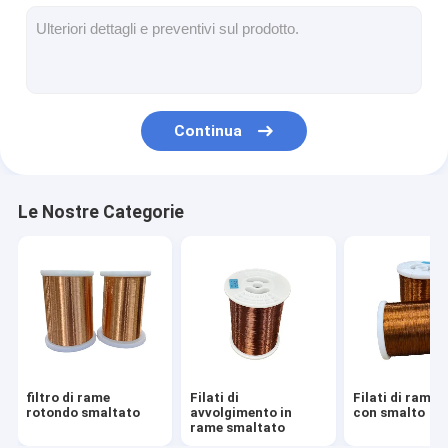
Filati di rame isolati con smalto
Cavi magnetici di smalto
Filtro di rame piatto smaltato
Continua
Filati ricoperti di seta
cavo del litz
Le Nostre Categorie
Cavi magnetici ad alta temperatura
filtro di rame
Filati di
Filati di rame i
rotondo smaltato
avvolgimento in
con smalto
rame smaltato