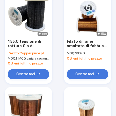
155.C tensione di
Filato di rame
rottura filo di
smaltato di fabbrica
avvolgimento di rame
di conduttori liberi di
Prezzo:
Copper price plus processing fee plus freight
MOQ:
300KG
con isolamento da
ossigeno per
MOQ:
Il MOQ varia a seconda della dimensione della specifica
Ottieni l'ultimo prezzo
0,01 mm a 0,5 mm
apparecchiature
elettriche ed
Ottieni l'ultimo prezzo
elettroniche
Contattaci
Contattaci
Casa.
Prodotti
Spettacolo VR