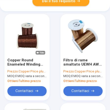
Dai il tuo requisito
Copper Round
Filtro di rame
Enameled Winding
smaltato UEWH AWG
Wire Overcoat
46-18 Classe di
Prezzo:
Copper Price plus Processing Fee plus Freight
Prezzo:
Copper Price plus Processing Fee plus Freight
Polyamide Imide HAI
temperatura 180°C
MOQ:
Il MOQ varia a seconda della dimensione della specifica
MOQ:
Il MOQ varia a seconda della dimensione della specifica
0.20mm-2.00mm
Per trasformatori
Singolo
resistenti alla
Ottieni l'ultimo prezzo
Ottieni l'ultimo prezzo
temperatura Adatto
Contattaci
Contattaci