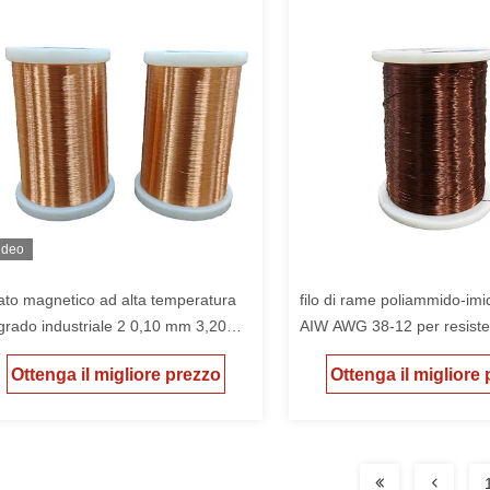
ideo
lato magnetico ad alta temperatura
filo di rame poliammido-imi
 grado industriale 2 0,10 mm 3,20
AIW AWG 38-12 per resist
 con spessore di rivestimento 3,20
220°C
Ottenga il migliore prezzo
Ottenga il migliore
m