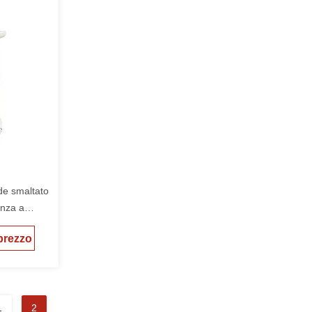
de smaltato
enza a
 prezzo
1
2