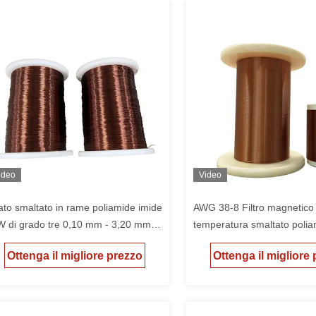
ideo
Video
lato smaltato in rame poliamide imide
AWG 38-8 Filtro magnetico 
W di grado tre 0,10 mm - 3,20 mm
temperatura smaltato poli
r grado termico 220 ° C
imide AIW U3 0,10 mm - 3
Ottenga il migliore prezzo
Ottenga il migliore