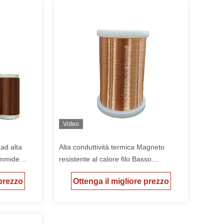
Video
ad alta
Alta conduttività termica Magneto
ammide
resistente al calore filo Basso
,20 mm
resistenza per applicazioni ad alta
 prezzo
Ottenga il migliore prezzo
temperatura