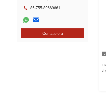
86-755-89669661
Contatto ora
V
Fi
di
mm
m