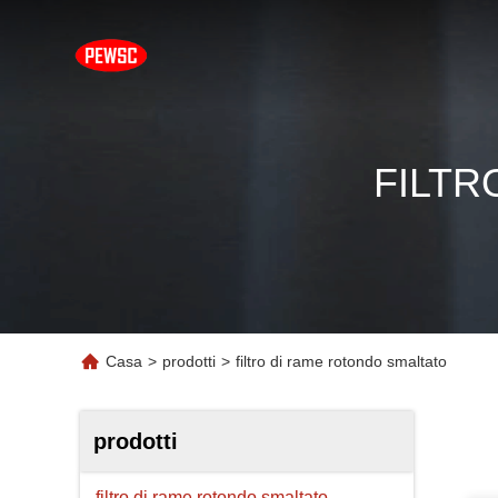
FILTR
Casa
>
prodotti
>
filtro di rame rotondo smaltato
prodotti
filtro di rame rotondo smaltato