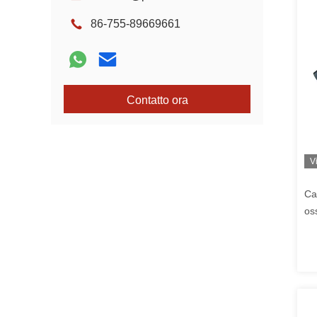
86-755-89669661
Contatto ora
V
Ca
os
di
co