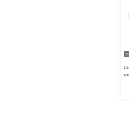
V
UE
sm
Po
Pr