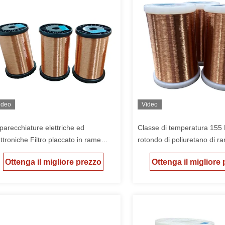
ideo
Video
parecchiature elettriche ed
Classe di temperatura 155 F
ettroniche Filtro placcato in rame
rotondo di poliuretano di r
altato con conduttore di rame privo
smaltato UEWF per applica
Ottenga il migliore prezzo
Ottenga il migliore
 ossigeno proveniente da forniture
elevate