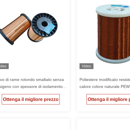
ideo
Video
vo di rame rotondo smaltato senza
Poliestere modificato resist
sigeno con spessore di isolamento
calore colore naturale PE
 0,01 mm-0,5 mm e resistenza del
rotondo smaltato per elettr
Ottenga il migliore prezzo
Ottenga il migliore
nduttore affidabile