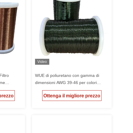
Video
iltro
WUE di poliuretano con gamma di
ame
dimensioni AWG 39-46 per colori
zioni
variabili con grado di temperatura
 prezzo
Ottenga il migliore prezzo
130°C