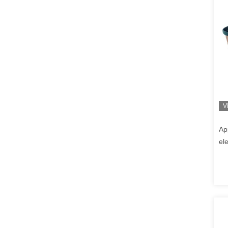
V
Ap
el
sm
di