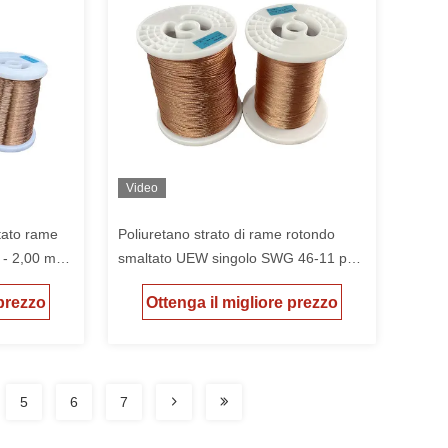
Video
tato rame
Poliuretano strato di rame rotondo
 - 2,00 mm
smaltato UEW singolo SWG 46-11 per
materiale soldato piccolo trasformatore
 prezzo
Ottenga il migliore prezzo
5
6
7