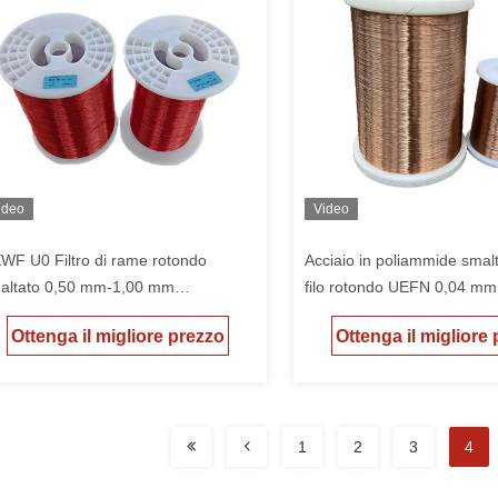
ideo
Video
WF U0 Filtro di rame rotondo
Acciaio in poliammide smal
altato 0,50 mm-1,00 mm
filo rotondo UEFN 0,04 mm
liuretano ad alta temperatura
per General Motor
Ottenga il migliore prezzo
Ottenga il migliore
ocesso di bobinatura ad alta velocità
1
2
3
4