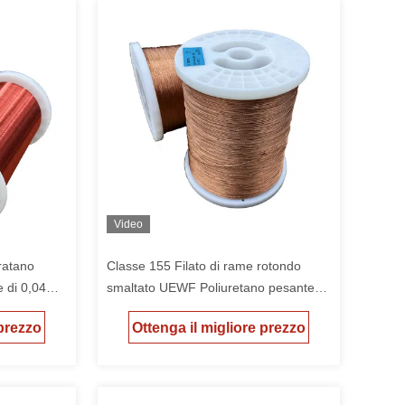
Video
uratano
Classe 155 Filato di rame rotondo
e di 0,04
smaltato UEWF Poliuretano pesante
UEWF U1
Diametro 0,04 mm-1,60 mm
 prezzo
Ottenga il migliore prezzo