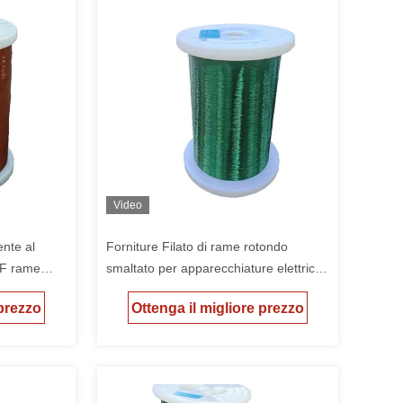
Video
ente al
Forniture Filato di rame rotondo
WF rame
smaltato per apparecchiature elettriche
odomestici
ed elettroniche Isolamento spessore
 prezzo
Ottenga il migliore prezzo
0,01 mm-0,5 mm