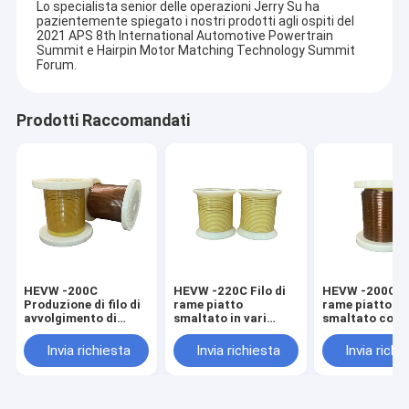
Lo specialista senior delle operazioni Jerry Su ha
pazientemente spiegato i nostri prodotti agli ospiti del
2021 APS 8th International Automotive Powertrain
Summit e Hairpin Motor Matching Technology Summit
Forum.
Prodotti Raccomandati
HEVW -200C
HEVW -220C Filo di
HEVW -200C Fi
Produzione di filo di
rame piatto
rame piatto
avvolgimento di
smaltato in vari
smaltato con
rame smaltato con
colori con
conduttore in
tipo di conduttore
conduttore in rame e
Opzione
Invia richiesta
Invia richiesta
Invia richi
solido e conduttore
materiale in rame
personalizzabi
di rame privo di
ossigeno